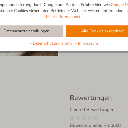
feinen, robusten Fasern bleiben
ersonalisierung durch Google und Partner. Erfahre hier, wie
Google D
gemütlichen Morgen in der Küch
ionale Cookies sichern den Betrieb der Website. Weitere Informationen f
Gefühl von Natürlichkeit, das n
Mehr Informationen
.
am liebsten den ganzen Tag trägt
Datenschutzeinstellungen
Alle Cookies akzeptieren
- Datenschutzerklärung
- Impressum
Bewertungen
0 von 0 Bewertungen
Bewerte dieses Produkt!