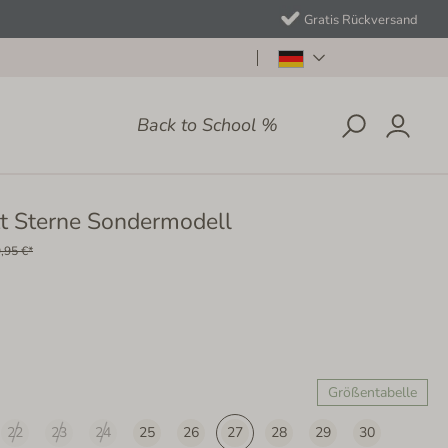
Gratis Rückversand
Back to School %
t Sterne Sondermodell
,95 €*
Größentabelle
22
23
24
25
26
27
28
29
30