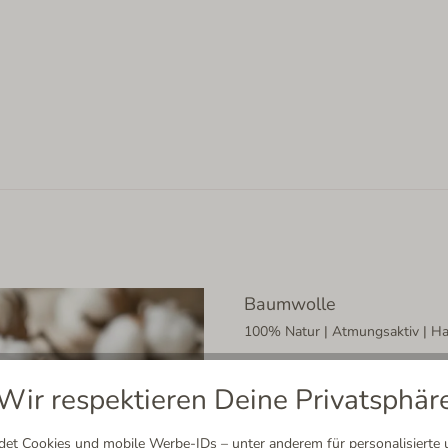
Baumwolle
100% Natur | Atmungsaktiv | Hau
Direkt aus der Natur, gemacht f
Wir respektieren Deine Privatsphär
Leichtgewicht: Sie nimmt Feucht
frisches Tragegefühl – den ganze
leichtes Gefühl an deinen Füßen –
t Cookies und mobile Werbe-IDs – unter anderem für personalisierte u