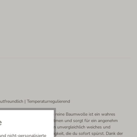
tfreundlich | Temperaturregulierend
ür dein Wohlbefinden. Unsere reine Baumwolle ist ein wahres
e
igkeit auf, lässt deine Haut atmen und sorgt für ein angenehm
n Tag lang. Das Ergebnis? Ein unvergleichlich weiches und
 ein Stück natürliche Leichtigkeit, die du sofort spürst. Dank der
nd nicht-personalisierte