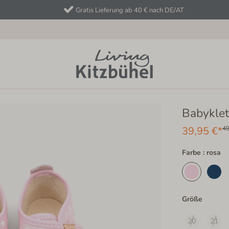
Gratis Lieferung ab 40 € nach DE/AT
Babyklet
39,95 €*
49
Farbe : rosa
Größe
20
21