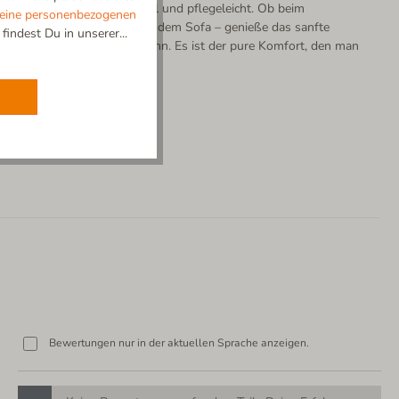
 deine Hausschuhe formstabil und pflegeleicht. Ob beim
eine personenbezogenen
e oder beim Entspannen auf dem Sofa – genieße das sanfte
indest Du in unserer...
ur echte Baumwolle bieten kann. Es ist der pure Komfort, den man
.
Bewertungen nur in der aktuellen Sprache anzeigen.