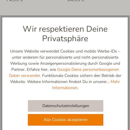
Kinderhausschuhe mit Motiv von Living
Wir respektieren Deine
Kitzbühel: Liebevolle Designs für kleine
Privatsphäre
Abenteurer
Unsere Website verwendet Cookies und mobile Werbe-IDs –
Bei Living Kitzbühel erwecken wir Hausschuhe zum Leben!
unter anderem für personalisierte und nicht-personalisierte
Unsere Kinderhausschuhe mit Motiv sind weit mehr als nur
Werbung sowie Anzeigenpersonalisierung durch Google und
praktisches Schuhwerk – sie sind treue Begleiter für den Alltag
Partner. Erfahre hier, wie
Google Deine personenbezogenen
im Kindergarten und zu Hause. Ob mutige Tiere, zauberhafte
Daten verwendet.
Funktionale Cookies sichern den Betrieb der
Fabelwesen oder coole Fahrzeuge: Unsere detailreichen
Website. Weitere Informationen findest Du in unserer...
Mehr
Applikationen machen das Anziehen zum Highlight des Tages
Informationen
.
und fördern die Fantasie Deines Kindes.
Kinderhausschuhe mit Motiv: Einzigartige
Datenschutzeinstellungen
Applikationen treffen auf höchste
Qualität
Alle Cookies akzeptieren
Was unsere Motiv-Hausschuhe für Kinder so besonders macht,