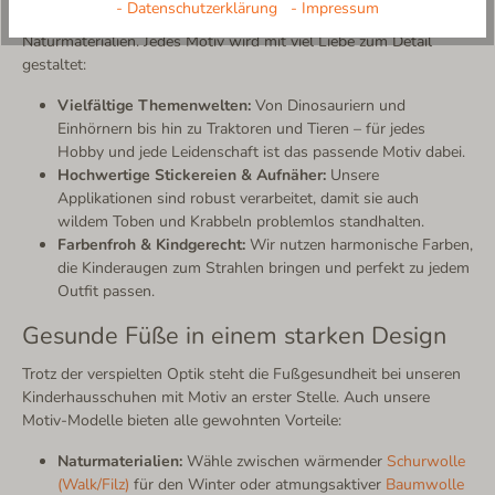
- Datenschutzerklärung
- Impressum
ist die Kombination aus spielerischem Design und erstklassigen
Naturmaterialien. Jedes Motiv wird mit viel Liebe zum Detail
gestaltet:
Vielfältige Themenwelten:
Von Dinosauriern und
Einhörnern bis hin zu Traktoren und Tieren – für jedes
Hobby und jede Leidenschaft ist das passende Motiv dabei.
Hochwertige Stickereien & Aufnäher:
Unsere
Applikationen sind robust verarbeitet, damit sie auch
wildem Toben und Krabbeln problemlos standhalten.
Farbenfroh & Kindgerecht:
Wir nutzen harmonische Farben,
die Kinderaugen zum Strahlen bringen und perfekt zu jedem
Outfit passen.
Gesunde Füße in einem starken Design
Trotz der verspielten Optik steht die Fußgesundheit bei unseren
Kinderhausschuhen mit Motiv an erster Stelle. Auch unsere
Motiv-Modelle bieten alle gewohnten Vorteile:
Naturmaterialien:
Wähle zwischen wärmender
Schurwolle
(Walk/Filz)
für den Winter oder atmungsaktiver
Baumwolle