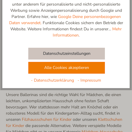
unter anderem für personalisierte und nicht-personalisierte
100 % Schurwolle:
Auch unsere Ballerinas bestehen aus
Werbung sowie Anzeigenpersonalisierung durch Google und
hochwertiger Wolle und bieten damit dieselbe natürliche
Partner. Erfahre hier, wie
Google Deine personenbezogenen
Wärme und Atmungsaktivität wie unsere übrigen Kinder-
Daten verwendet.
Funktionale Cookies sichern den Betrieb der
Hausschuhe.
Website. Weitere Informationen findest Du in unserer...
Mehr
Verspielte Details:
Von zarten Schleifen bis zu niedlichen
Informationen
.
Applikationen wie unserem "Schlafenden Kätzchen" –
unsere Ballerinas bringen einen femininen Touch in den
Alltag. Wer noch mehr Motive sucht, wird in unserer
Datenschutzeinstellungen
Kategorie
Hausschuhe mit Motiv
fündig.
Rutschfeste Sohle:
Trotz der leichten Bauweise verzichten
wir nicht auf Sicherheit – die bewährte, flexible Gummisohle
Alle Cookies akzeptieren
bietet zuverlässigen Halt auf Parkett und Fliesen.
- Datenschutzerklärung
- Impressum
Für wen eignen sich Kinder-Ballerinas?
Unsere Ballerinas sind die richtige Wahl für Mädchen, die einen
leichten, unkomplizierten Hausschuh ohne festen Schaft
bevorzugen. Wer stattdessen mehr Halt am Knöchel oder ein
robusteres Modell für den Kindergarten-Alltag sucht, findet in
unseren
Filzhausschuhen für Kinder
oder unseren
Klettschuhen
für Kinder
die passende Alternative. Weitere verspielte Modelle
für Mädchen gibt es in unserer Kategorie
Mädchen-Hausschuhe
.