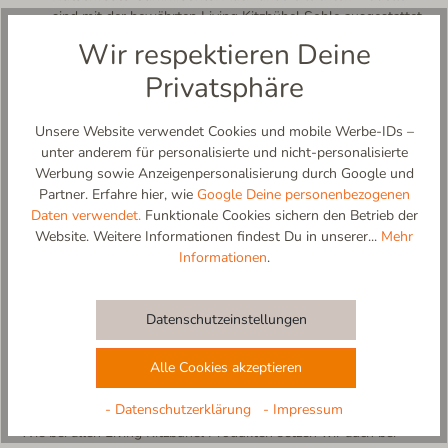
sind mit der bewährten Living Kitzbühel Sohle ausgestattet
– rutschfest auf Parkett und Fliesen, mit natürlichem
Wir respektieren Deine
Abrollverhalten.
Privatsphäre
Klassische Baumwoll-Pantoffeln für
Unsere Website verwendet Cookies und mobile Werbe-IDs –
Herren
unter anderem für personalisierte und nicht-personalisierte
Werbung sowie Anzeigenpersonalisierung durch Google und
Unsere Herren-Baumwoll-Hausschuhe sind als klassische
Partner. Erfahre hier, wie
Google Deine personenbezogenen
Pantoffelform erhältlich – hinten offen für ein müheloses
Daten verwendet.
Funktionale Cookies sichern den Betrieb der
Hineinschlüpfen und maximale Luftzirkulation. Diese Form ist der
Website. Weitere Informationen findest Du in unserer...
Mehr
unkomplizierteste und beliebteste Schnitt für den Sommer:
Informationen
.
einfach anziehen, wohlfühlen, fertig. Für Herren, die auch in den
wärmeren Monaten nicht auf einen stilvollen Hausschuh
verzichten möchten, ist diese Form die ideale Wahl.
Datenschutzeinstellungen
Nachhaltigkeit durch natürliche
Alle Cookies akzeptieren
Pflanzenfasern
- Datenschutzerklärung
- Impressum
Wie bei allen Living Kitzbühel Produkten setzen wir auch bei