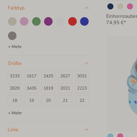
Farbtyp
Einhornzaube
74,95 €*
+ Mehr
Größe
3233
1617
2425
2627
3031
2829
3435
1819
2021
2223
18
19
20
21
22
23
24
25
26
27
+ Mehr
28
29
30
31
32
Linie