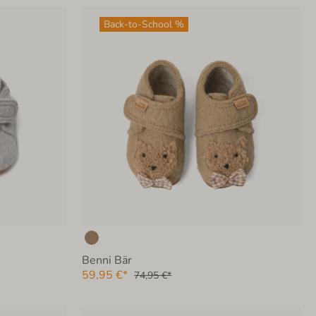
Back-to-School %
Benni Bär
59,95 €*
74,95 €*