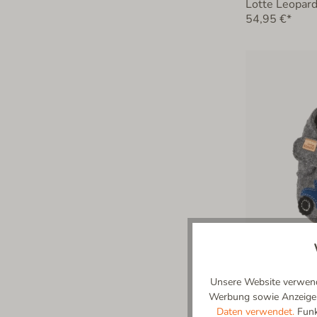
Lotte Leopard
54,95 €*
Unsere Website verwende
Werbung sowie Anzeigenp
Trollo trollig
Daten verwendet.
Funkt