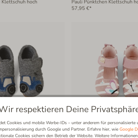
 Klettschuh hoch
Pauli Pünktchen Klettschuh h
57,95 €*
Wir respektieren Deine Privatsphär
t Cookies und mobile Werbe-IDs – unter anderem für personalisierte u
ersonalisierung durch Google und Partner. Erfahre hier, wie
Google D
er Traktor Klettschuh hoch
Babyballerina Schmetterling
ionale Cookies sichern den Betrieb der Website. Weitere Informationen f