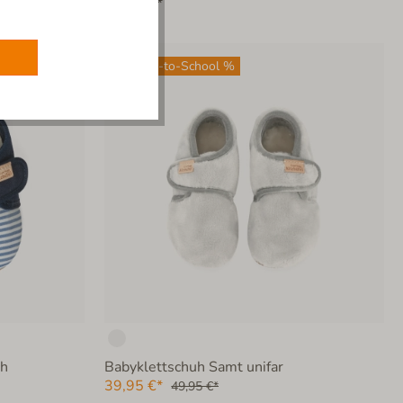
59,95 €*
Back-to-School %
och
Babyklettschuh Samt unifar
39,95 €*
49,95 €*