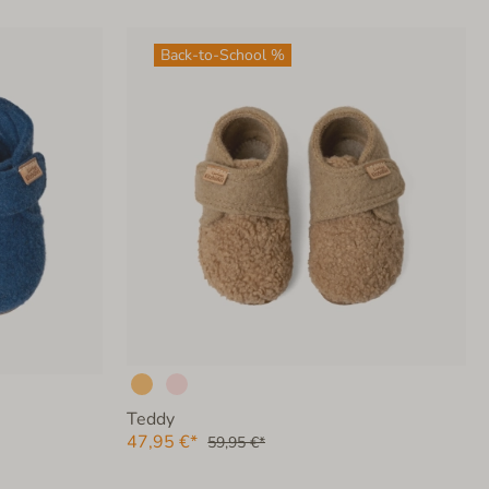
Back-to-School %
Teddy
47,95 €*
59,95 €*