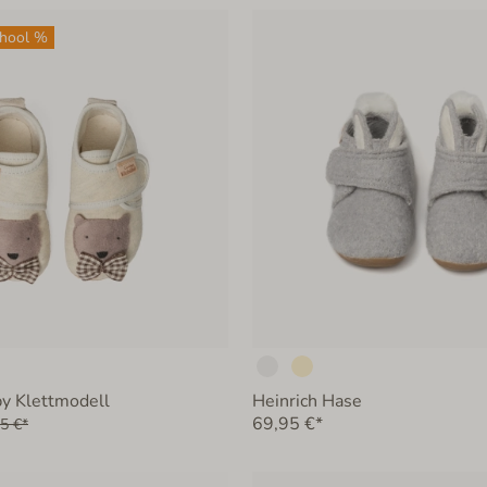
chool %
y Klettmodell
Heinrich Hase
69,95 €*
5 €*