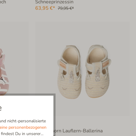
och
Schneeprinzessin
63,95 €*
79,95 €*
e
nd nicht-personalisierte
eine personenbezogenen
Ella Einhorn Lauflern-Ballerina
indest Du in unserer...