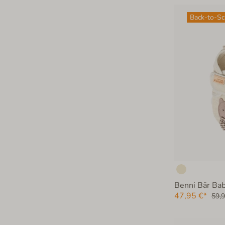
Back-to-S
Benni Bär Bab
47,95 €*
59,9