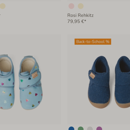
r
Rosi Rehkitz
79,95 €*
Back-to-School %