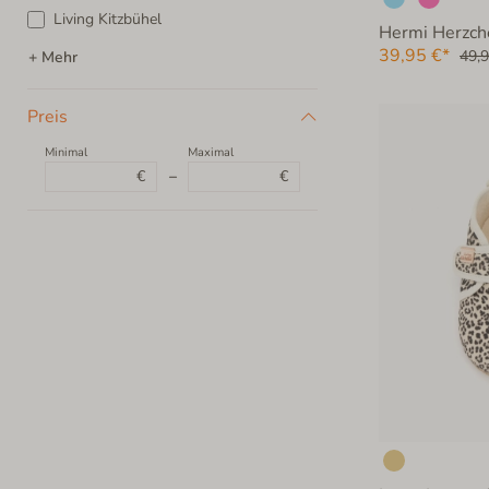
33
34
35
36
37
Living Kitzbühel
Hermi Herzch
38
39,95 €*
49,9
+ Mehr
Preis
Minimal
Maximal
€
–
€