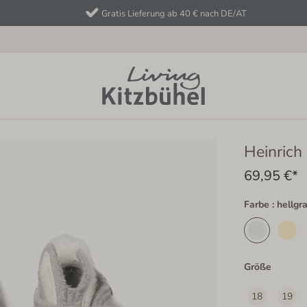
Gratis Lieferung ab 40 € nach DE/AT
Heinrich
69,95 €*
Farbe : hellgr
Größe
18
19