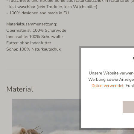
- rutschfeste und flexible Sohle aus Naturkautschuk in Naturfarbe (a
- kalt waschbar (kein Trockner, kein Weichspüler)
- 100% designed and made in EU
Materialzusammensetzung:
Obermaterial: 100% Schurwolle
Innensohle: 100% Schurwolle
Futter: ohne Innenfutter
Sohle: 100% Naturkautschuk
Unsere Website verwende
Werbung sowie Anzeigenp
Daten verwendet.
Funkt
Material