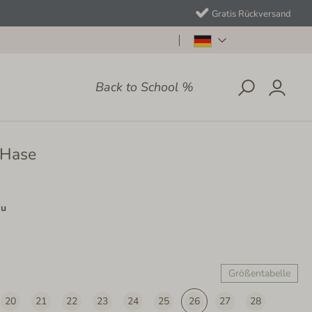
Gratis Rückversand
Back to School %
 Hase
au
Größentabelle
20
21
22
23
24
25
26
27
28