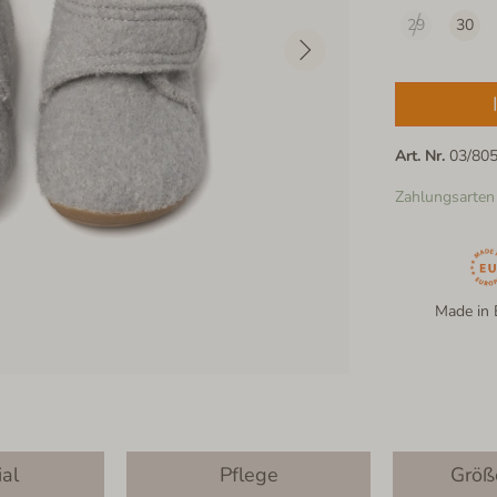
29
30
Art. Nr.
03/80
Zahlungsarten
Made in 
ial
Pflege
Größ