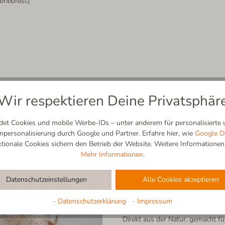
briebfest)
Wir respektieren Deine Privatsphär
t Cookies und mobile Werbe-IDs – unter anderem für personalisierte u
ersonalisierung durch Google und Partner. Erfahre hier, wie
Google D
ionale Cookies sichern den Betrieb der Website. Weitere Informationen f
Mehr Informationen
.
Schurwolle
Datenschutzeinstellungen
Alle Cookies akzeptieren
100% Natur | Atmungsaktiv | Se
- Datenschutzerklärung
- Impressum
Direkt aus der Natur, gemacht f