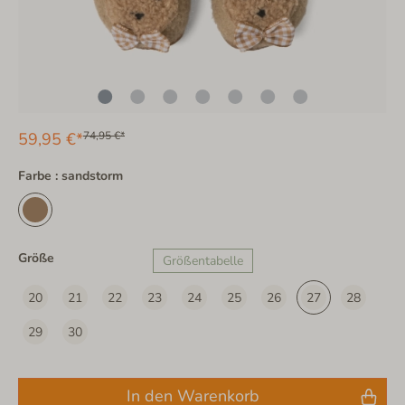
59,95 €*
74,95 €*
Farbe : sandstorm
Größe
Größentabelle
20
21
22
23
24
25
26
27
28
29
30
In den Warenkorb