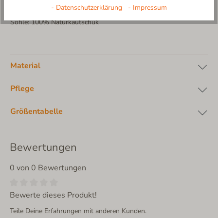
Polyamid, 4% Sonstige Fasern
- Datenschutzerklärung
- Impressum
Futter: ohne Innenfutter
Sohle: 100% Naturkautschuk
Material
Pflege
Größentabelle
Bewertungen
0 von 0 Bewertungen
Bewerte dieses Produkt!
Teile Deine Erfahrungen mit anderen Kunden.