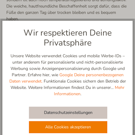
Die weiche, hautfreundliche Beschaffenheit sorgt dafür, dass die
Füße den ganzen Tag über trocken bleiben und es bequem
haben.
Hergestellt in Europa – mit Liebe und Sorgfalt für kleine
Wir respektieren Deine
Kinderfüße
Privatsphäre
Weitere Produktdetails:
- Obermaterial aus 100% reiner Schurwolle (Walk)
- atmungsaktiv und temperaturregulierend
Unsere Website verwendet Cookies und mobile Werbe-IDs –
- handgenähte Applikation
unter anderem für personalisierte und nicht-personalisierte
- knöchelhoher Schaft, ideal für Laufanfänger und Kleinkinder
Werbung sowie Anzeigenpersonalisierung durch Google und
- einfaches An- und Ausziehen dank weit zu öffnendem
Partner. Erfahre hier, wie
Google Deine personenbezogenen
Klettverschluss
Daten verwendet.
Funktionale Cookies sichern den Betrieb der
- rutschfeste und flexible Sohle aus Naturkautschuk in
Website. Weitere Informationen findest Du in unserer...
Mehr
Naturfarbe (abriebfest)
Informationen
.
- kalt waschbar (kein Trockner, kein Weichspüler)
- 100% designed and made in EU
Datenschutzeinstellungen
Materialzusammensetzung:
Obermaterial: 100% Schurwolle
Alle Cookies akzeptieren
Innensohle: 43% Wolle recycelt, 20% Wolle, 30% Polyester, 3%