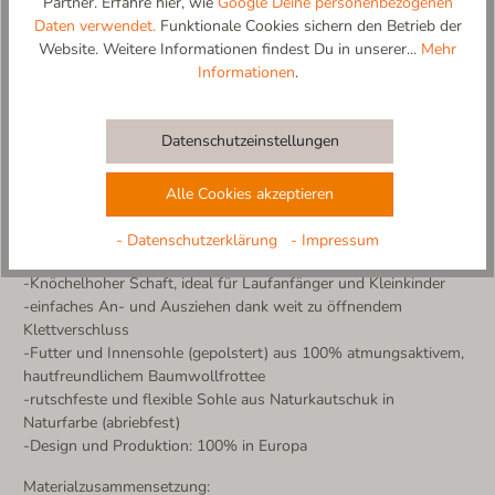
Partner. Erfahre hier, wie
Google Deine personenbezogenen
selbst anziehen, während die rutschfeste Sohle für sicheren Halt
Daten verwendet.
Funktionale Cookies sichern den Betrieb der
sorgt – ideal für kleine Entdecker, die immer in Bewegung sind!
Website. Weitere Informationen findest Du in unserer...
Mehr
Bequem, kuschelig und voller Zauber – mit „Einhornzauber“
Informationen
.
werden Märchenträume wahr!
Hergestellt in Europa – mit Liebe und Sorgfalt für kleine
Kinderfüße.
Datenschutzeinstellungen
Weitere Produktdetails:
-weiche Baumwoll-Polyester Mischung
Alle Cookies akzeptieren
-Fersenkappe für perfekten Halt aus strapazierfähigem
Veloursleder
- Datenschutzerklärung
- Impressum
-handgenähte Applikation aus Glitter Materialien
-Knöchelhoher Schaft, ideal für Laufanfänger und Kleinkinder
-einfaches An- und Ausziehen dank weit zu öffnendem
Klettverschluss
-Futter und Innensohle (gepolstert) aus 100% atmungsaktivem,
hautfreundlichem Baumwollfrottee
-rutschfeste und flexible Sohle aus Naturkautschuk in
Naturfarbe (abriebfest)
-Design und Produktion: 100% in Europa
Materialzusammensetzung: