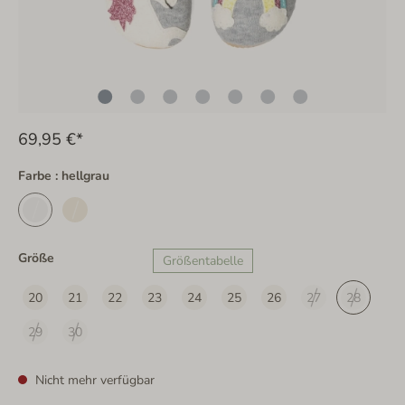
69,95 €*
Farbe : hellgrau
Größe
Größentabelle
20
21
22
23
24
25
26
27
28
29
30
Nicht mehr verfügbar