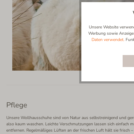
Unsere Website verwende
Werbung sowie Anzeigenp
Daten verwendet.
Funkt
Pflege
Unsere Wollhausschuhe sind von Natur aus selbstreinigend und g
also kaum waschen. Leichte Verschmutzungen lassen sich einfach mi
entfernen. Regelmäßiges Lüften an der frischen Luft hält sie frisch