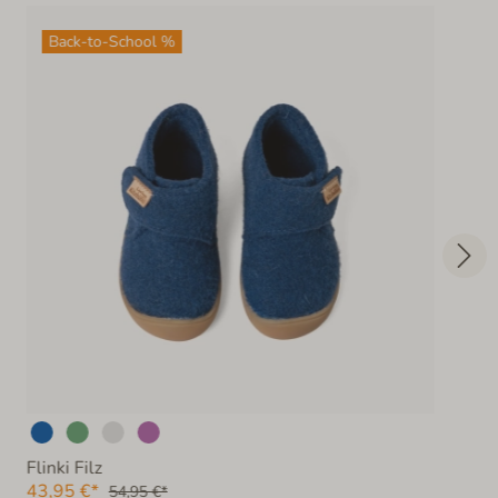
Back-to-School %
Flinki Filz
43,95 €*
54,95 €*