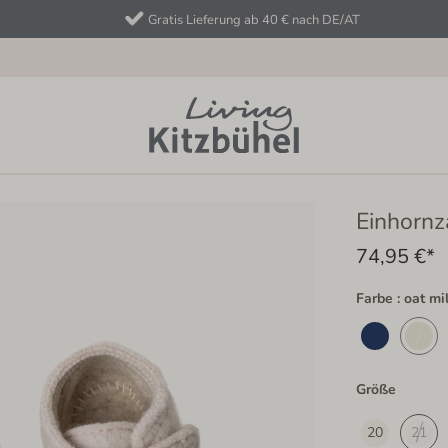
Gratis Lieferung ab 40 € nach DE/AT
Einhornz
74,95 €*
Farbe : oat mi
Größe
20
21