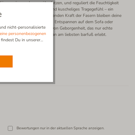
örperwärme, ohne zu überhitzen, und reguliert die Feuchtigkeit
n unvergleichlich trockenes und kuscheliges Tragegefühl – ein
e
üßen. Dank der selbstreinigenden Kraft der Fasern bleiben deine
 und formbeständig. Ob beim Entspannen auf dem Sofa oder
nd nicht-personalisierte
genieße das sanfte Gefühl von Geborgenheit, das nur echte
eine personenbezogenen
re Komfort der Alpen, den man am liebsten barfuß erlebt.
indest Du in unserer...
Bewertungen nur in der aktuellen Sprache anzeigen.