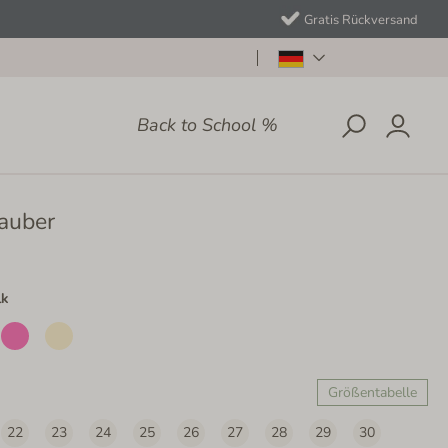
Gratis Rückversand
Back to School %
auber
lk
Größentabelle
22
23
24
25
26
27
28
29
30