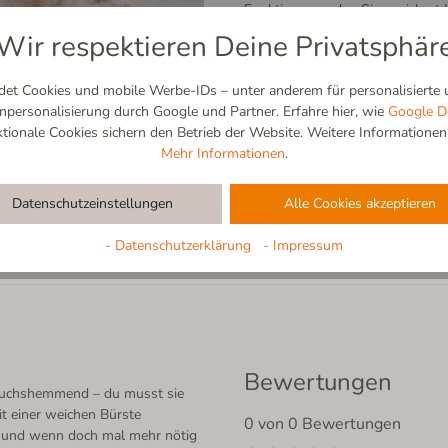
Funktionswunder: Sie speichert K
ganz natürlich. Das Ergebnis? Ei
Wir respektieren Deine Privatsphär
Stück gesunde Natur an deinen F
Hausschuhe zudem lange frisch
t Cookies und mobile Werbe-IDs – unter anderem für personalisierte u
beim ersten Kaffee am Morgen – 
ersonalisierung durch Google und Partner. Erfahre hier, wie
Google D
Wolle bieten kann. Es ist der pu
ionale Cookies sichern den Betrieb der Website. Weitere Informationen f
Mehr Informationen
.
Datenschutzeinstellungen
Alle Cookies akzeptieren
- Datenschutzerklärung
- Impressum
Bewertungen
eruchshemmend – du musst sie
t einer weichen Bürste
0 von 0 Bewertungen
 – und wenn doch mal mehr nötig