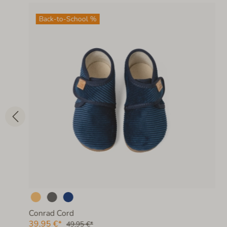
Back-to-School %
Conrad Cord
39,95 €*
49,95 €*