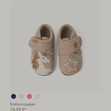
Einhornzauber
74,95 €*