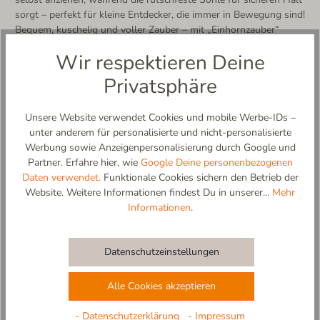
sorgt – perfekt für kleine Entdecker, die immer in Bewegung sind!
Bequem, kuschelig und voller Zauber – mit „Einhornzauber“
werden Märchenträume wahr!
Wir respektieren Deine
Hergestellt in Europa – mit Liebe und Sorgfalt für kleine
Kinderfüße.
Privatsphäre
Weitere Produktdetails:
- Obermaterial und Decksohle 100% reine Schurwolle
Unsere Website verwendet Cookies und mobile Werbe-IDs –
- atmungsaktiv & temperaturregulierend
unter anderem für personalisierte und nicht-personalisierte
- handgenähte Applikation
Werbung sowie Anzeigenpersonalisierung durch Google und
- einfaches An- und Ausziehen dank weit zu öffnendem
Partner. Erfahre hier, wie
Google Deine personenbezogenen
Klettverschluss
Daten verwendet.
Funktionale Cookies sichern den Betrieb der
- rutschfeste und flexible Sohle aus Naturkautschuk in
Website. Weitere Informationen findest Du in unserer...
Mehr
Naturfarbe (abriebfest)
Informationen
.
- kalt waschbar (kein Trockner, kein Weichspüler)
- 100% designed and made in EU
Datenschutzeinstellungen
Materialzusammensetzung:
Obermaterial: 100% Schurwolle
Alle Cookies akzeptieren
Innensohle: 100% Schurwolle
Futter: ohne Innenfutter
- Datenschutzerklärung
- Impressum