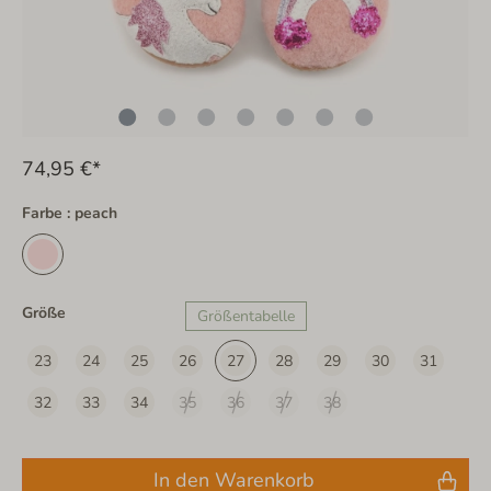
74,95 €*
Farbe : peach
Größe
Größentabelle
23
24
25
26
27
28
29
30
31
32
33
34
35
36
37
38
In den Warenkorb