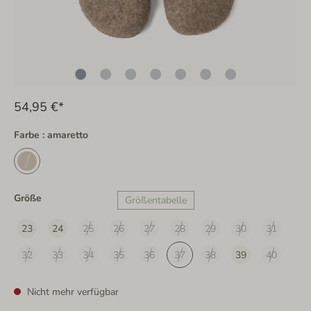
54,95 €*
Farbe : amaretto
Größe
Größentabelle
23
24
25
26
27
28
29
30
31
32
33
34
35
36
37
38
39
40
Nicht mehr verfügbar