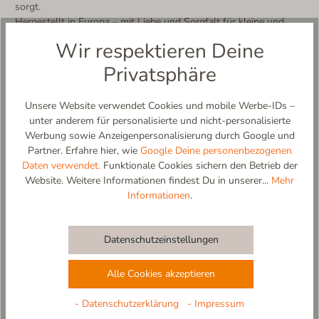
sorgt.
Hergestellt in Europa – mit Liebe und Sorgfalt für kleine und
große Kinderfüße.
Wir respektieren Deine
Weitere Produktdetails:
Privatsphäre
- Obermaterial aus atmungsaktiver Wollfilzmischung mit
recyceltem Anteil
Unsere Website verwendet Cookies und mobile Werbe-IDs –
- einfaches An- und Ausziehen dank weit zu öffnendem
unter anderem für personalisierte und nicht-personalisierte
Klettverschluss
Werbung sowie Anzeigenpersonalisierung durch Google und
- rutschfeste und flexible Sohle aus Naturkautschuk in
Partner. Erfahre hier, wie
Google Deine personenbezogenen
Naturfarbe (abriebfest)
Daten verwendet.
Funktionale Cookies sichern den Betrieb der
- kalt waschbar (kein Trockner, kein Weichspüler)
Website. Weitere Informationen findest Du in unserer...
Mehr
- 100% designed and made in EU
Informationen
.
Materialzusammensetzung:
Obermaterial: 43% Wolle recycelt, 20% Wolle, 30% Polyester,
3% Polyamid, 4% Sonstige Fasern
Datenschutzeinstellungen
Innensohle: 43% Wolle recycelt, 20% Wolle, 30% Polyester, 3%
Polyamid, 4% Sonstige Fasern
Alle Cookies akzeptieren
Futter: ohne Innenfutter
Sohle: 100% Naturkautschuk
- Datenschutzerklärung
- Impressum