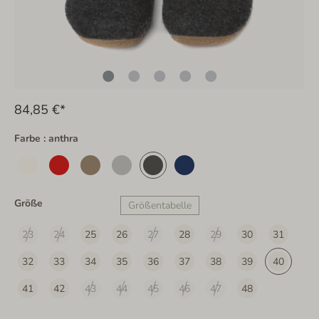
84,85 €*
Farbe : anthra
Größe
Größentabelle
23
24
25
26
27
28
29
30
31
32
33
34
35
36
37
38
39
40
41
42
43
44
45
46
47
48