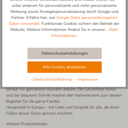
unter anderem für personalisierte und nicht-personalisierte
Werbung sowie Anzeigenpersonalisierung durch Google und
Partner. Erfahre hier, wie
Google Deine personenbezogenen
Hahnenkamm – Alpenwärme für kleine und große Füße
Daten verwendet.
Funktionale Cookies sichern den Betrieb der
Inspiriert von dem bekannten Kitzbüheler Berg den
Website. Weitere Informationen findest Du in unserer...
Mehr
Hahnenkamm, bringt dieser Slipper alpinen Charme direkt ins
Informationen
.
Zuhause. Der Hahnenkamm-Slipper vereint traditionelle
Materialien mit modernem Komfort – für alle Generationen, von
klein bis groß.
Datenschutzeinstellungen
Gefertigt aus 100% reiner Schurwolle, sorgt der Slipper für ein
angenehmes, atmungsaktives Tragegefühl. Die Innensohle aus
Alle Cookies akzeptieren
herrlich weichem Lammfell schmeichelt den Füßen mit
natürlicher Wärme – ein Gefühl wie auf Wolken.
- Datenschutzerklärung
- Impressum
Ob nach einem Tag auf der Piste, einem Herbstspaziergang oder
einfach für gemütliche Stunden daheim: Die rutschfeste Sohle
und der bequeme Schnitt machen den Hahnenkamm zum idealen
Begleiter für die ganze Familie.
Hergestellt in Europa – mit Liebe und Sorgfalt für alle, die ihren
Füßen etwas Gutes gönnen möchten.
Weitere Produktdetails: