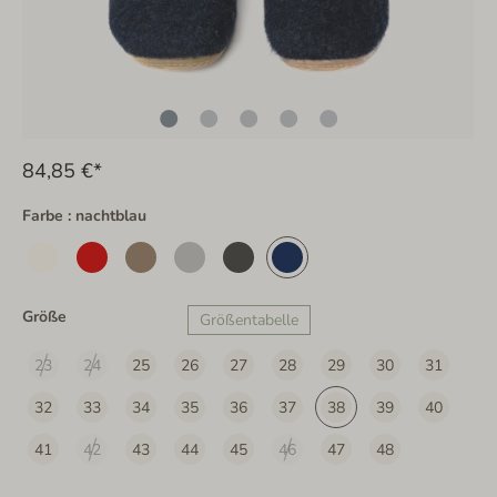
84,85 €*
Farbe : nachtblau
Größe
Größentabelle
23
24
25
26
27
28
29
30
31
32
33
34
35
36
37
38
39
40
41
42
43
44
45
46
47
48