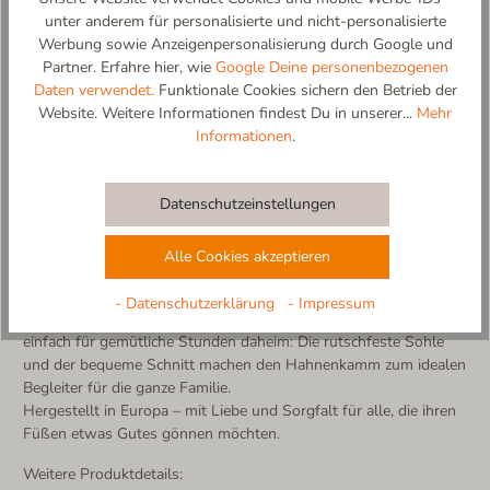
unter anderem für personalisierte und nicht-personalisierte
Werbung sowie Anzeigenpersonalisierung durch Google und
Partner. Erfahre hier, wie
Google Deine personenbezogenen
Hahnenkamm – Alpenwärme für kleine und große Füße
Daten verwendet.
Funktionale Cookies sichern den Betrieb der
Inspiriert von dem bekannten Kitzbüheler Berg den
Website. Weitere Informationen findest Du in unserer...
Mehr
Hahnenkamm, bringt dieser Slipper alpinen Charme direkt ins
Informationen
.
Zuhause. Der Hahnenkamm-Slipper vereint traditionelle
Materialien mit modernem Komfort – für alle Generationen, von
klein bis groß.
Datenschutzeinstellungen
Gefertigt aus 100% reiner Schurwolle, sorgt der Slipper für ein
angenehmes, atmungsaktives Tragegefühl. Die Innensohle aus
Alle Cookies akzeptieren
herrlich weichem Lammfell schmeichelt den Füßen mit
natürlicher Wärme – ein Gefühl wie auf Wolken.
- Datenschutzerklärung
- Impressum
Ob nach einem Tag auf der Piste, einem Herbstspaziergang oder
einfach für gemütliche Stunden daheim: Die rutschfeste Sohle
und der bequeme Schnitt machen den Hahnenkamm zum idealen
Begleiter für die ganze Familie.
Hergestellt in Europa – mit Liebe und Sorgfalt für alle, die ihren
Füßen etwas Gutes gönnen möchten.
Weitere Produktdetails: