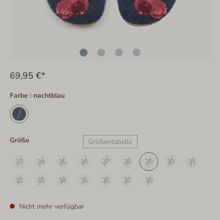
69,95 €*
Farbe : nachtblau
Größe
Größentabelle
23
24
25
26
27
28
29
30
31
32
33
34
35
36
37
38
Nicht mehr verfügbar