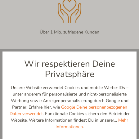
Über 1 Mio. zufriedene Kunden
Produktbeschreibung
Wir respektieren Deine
Dort, wo Erdbeeren lachen, Kirschen glitzern und Fantasie wie
Privatsphäre
Limonade prickelt, beginnt ein fröhlicher Tag – und Juicy Joy ist
mittendrin!
Unsere Website verwendet Cookies und mobile Werbe-IDs –
Juicy Joy aus atmungsaktiver Schurwolle ist wunderbar leicht,
unter anderem für personalisierte und nicht-personalisierte
angenehm weich und wie gemacht für kleine Mädchen, die mit
Werbung sowie Anzeigenpersonalisierung durch Google und
einem Lächeln durch den Tag tanzen.
Partner. Erfahre hier, wie
Google Deine personenbezogenen
Die liebevoll gestalteten Früchte-Applikationen auf den
Daten verwendet.
Funktionale Cookies sichern den Betrieb der
Schuhspitzen bringen Farbe ins Spiel und lassen Kinderherzen
Website. Weitere Informationen findest Du in unserer...
Mehr
höherschlagen.
Informationen
.
Weitere Produktdetails: