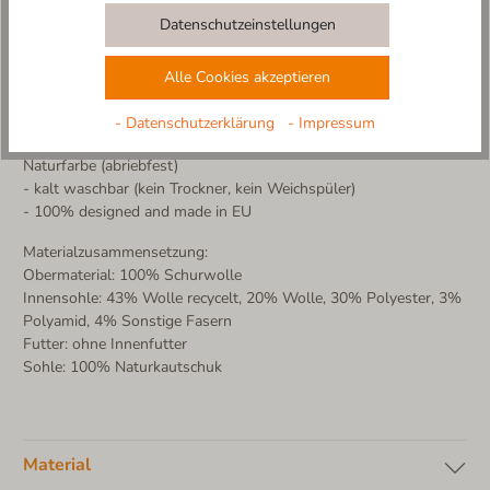
- Obermaterial und Decksohle 100% reine Schurwolle
Datenschutzeinstellungen
- atmungsaktiv
- temperaturregulierend
- handgenähte Applikation
Alle Cookies akzeptieren
- einfaches An- und Ausziehen dank weit zu öffnendem und
verstellbarem Klettverschluss
- Datenschutzerklärung
- Impressum
- rutschfeste und flexible Sohle aus Naturkautschuk in
Naturfarbe (abriebfest)
- kalt waschbar (kein Trockner, kein Weichspüler)
- 100% designed and made in EU
Materialzusammensetzung:
Obermaterial: 100% Schurwolle
Innensohle: 43% Wolle recycelt, 20% Wolle, 30% Polyester, 3%
Polyamid, 4% Sonstige Fasern
Futter: ohne Innenfutter
Sohle: 100% Naturkautschuk
Material