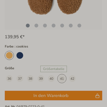
139,95 €*
Farbe : cookies
Größe
Größentabelle
36
37
38
39
40
41
42
In den Warenkorb
Art. Nr.
04/879-0223-0-41