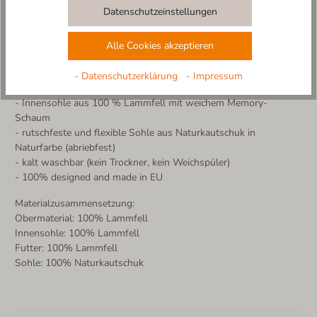
Hergestellt in Europa – mit Liebe und Sorgfalt für alle, die ihren
Datenschutzeinstellungen
Füßen etwas Gutes gönnen möchten.
Weitere Produktdetails:
Alle Cookies akzeptieren
- Obermaterial aus 100% Lammfell in Teddyoptik
- atmungsaktiv und temperaturregulierend
- Datenschutzerklärung
- Impressum
- Innenfutter aus 100% Lammfell
- Innensohle aus 100 % Lammfell mit weichem Memory-
Schaum
- rutschfeste und flexible Sohle aus Naturkautschuk in
Naturfarbe (abriebfest)
- kalt waschbar (kein Trockner, kein Weichspüler)
- 100% designed and made in EU
Materialzusammensetzung:
Obermaterial: 100% Lammfell
Innensohle: 100% Lammfell
Futter: 100% Lammfell
Sohle: 100% Naturkautschuk