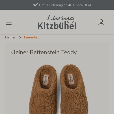
Gratis Lieferung ab 40 € nach DE/AT
Damen
Lammfell
Kleiner Rettenstein Teddy