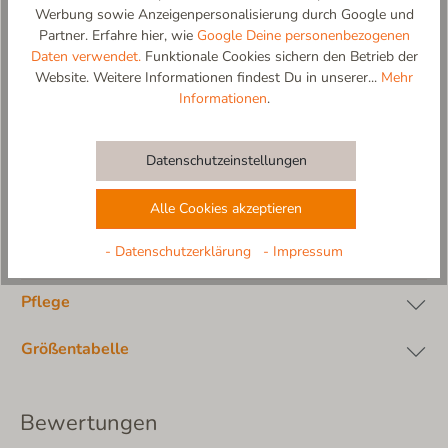
Schaum
Werbung sowie Anzeigenpersonalisierung durch Google und
- rutschfeste und flexible Sohle aus Naturkautschuk in
Partner. Erfahre hier, wie
Google Deine personenbezogenen
Naturfarbe (abriebfest)
Daten verwendet.
Funktionale Cookies sichern den Betrieb der
- kalt waschbar (kein Trockner, kein Weichspüler)
Website. Weitere Informationen findest Du in unserer...
Mehr
- 100% designed and made in EU
Informationen
.
Materialzusammensetzung:
Obermaterial: 100% Lammfell
Datenschutzeinstellungen
Innensohle: 100% Lammfell
Futter: 100% Lammfell
Alle Cookies akzeptieren
Sohle: 100% Naturkautschuk
- Datenschutzerklärung
- Impressum
Pflege
Größentabelle
Bewertungen