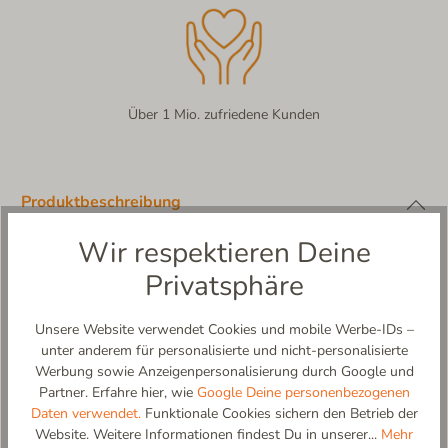
Über 1 Mio. zufriedene Kunden
Produktbeschreibung
Klettmodell uni– Natürlicher Komfort für kleine Abenteurer!
Wir respektieren Deine
Wo der Wind über grüne Wiesen weht, leben glückliche Schafe
Privatsphäre
mit ihrem dicken, warmen Fell. Seit Jahrhunderten nutzen
Menschen die weiche Schurwolle, um daraus den wunderbaren
Walk herzustellen – ein Material, das warmhält, atmet und sich
Unsere Website verwendet Cookies und mobile Werbe-IDs –
angenehm anfühlt.
unter anderem für personalisierte und nicht-personalisierte
Durch die natürlichen Eigenschaften der Schurwolle hält der
Werbung sowie Anzeigenpersonalisierung durch Google und
Schuh kleine Füße im Winter kuschelig warm und sorgt im
Partner. Erfahre hier, wie
Google Deine personenbezogenen
Sommer für ein angenehmes, trockenes Tragegefühl. Die
Daten verwendet.
Funktionale Cookies sichern den Betrieb der
rutschfeste Sohle gibt sicheren Halt, und dank des praktischen
Website. Weitere Informationen findest Du in unserer...
Mehr
Klettverschlusses können Kinder ihn ganz leicht selbst an -und