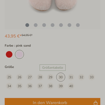
43,95 €*
54,95 €*
Farbe : pink sand
Größe
Größentabelle
25
26
27
28
29
30
31
32
33
34
35
36
37
38
39
40
In den Warenkorb