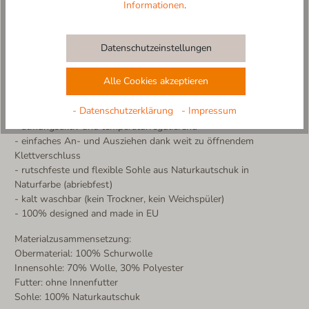
Informationen
.
ausziehen.
Ob beim Spielen, Toben oder Kuscheln – Willi Walk ist der
perfekte Begleiter für das ganze Jahr!
Datenschutzeinstellungen
Hergestellt in Europa – mit Liebe und Sorgfalt für kleine
Kinderfüße.
Alle Cookies akzeptieren
Weitere Produktdetails:
- Datenschutzerklärung
- Impressum
- Obermaterial aus 100% reiner Schurwolle (Walk)
- atmungsaktiv und temperaturregulierend
- einfaches An- und Ausziehen dank weit zu öffnendem
Klettverschluss
- rutschfeste und flexible Sohle aus Naturkautschuk in
Naturfarbe (abriebfest)
- kalt waschbar (kein Trockner, kein Weichspüler)
- 100% designed and made in EU
Materialzusammensetzung:
Obermaterial: 100% Schurwolle
Innensohle: 70% Wolle, 30% Polyester
Futter: ohne Innenfutter
Sohle: 100% Naturkautschuk