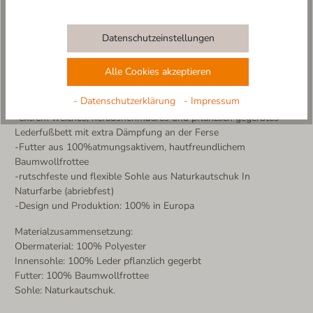
Eine Zeit lang wild sein! Optisch auf jeden Fall
Mit dem Pantoffel im trendy Leopardenmuster ist „Frau“ immer
ein Hingucker.
Datenschutzeinstellungen
Besonderes Highlight ist das komfortable wechselbare Fußbett.
Alle Cookies akzeptieren
Weitere Produktdetails:
-strapazierfähige Polyester in Leopardenoptik
- Datenschutzerklärung
- Impressum
-modische Einfassung mit Teppichnaht
-extrem weiches, herausnehmbares und pflanzlich gegerbtes
Lederfußbett mit extra Dämpfung an der Ferse
-Futter aus 100%atmungsaktivem, hautfreundlichem
Baumwollfrottee
-rutschfeste und flexible Sohle aus Naturkautschuk In
Naturfarbe (abriebfest)
-Design und Produktion: 100% in Europa
Materialzusammensetzung:
Obermaterial: 100% Polyester
Innensohle: 100% Leder pflanzlich gegerbt
Futter: 100% Baumwollfrottee
Sohle: Naturkautschuk.