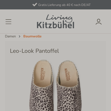
Gratis Lieferung ab 40 € nach DE/AT
Damen
Baumwolle
Leo-Look Pantoffel