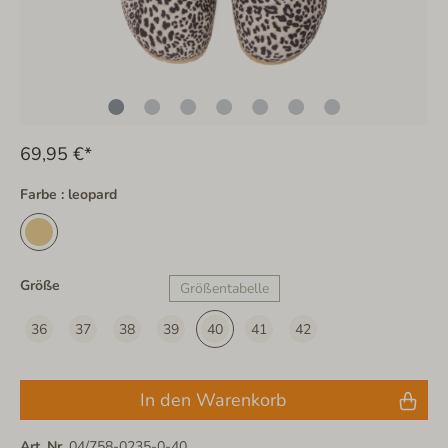
69,95 €*
Farbe : leopard
Größe
Größentabelle
36
37
38
39
40
41
42
In den Warenkorb
Art. Nr.
04/758-0235-0-40