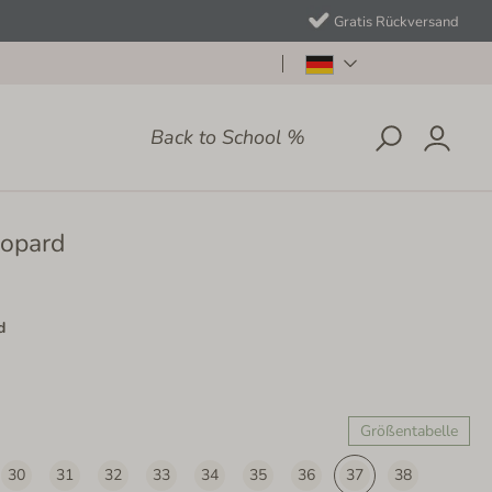
Gratis Rückversand
Back to School %
eopard
d
Größentabelle
30
31
32
33
34
35
36
37
38