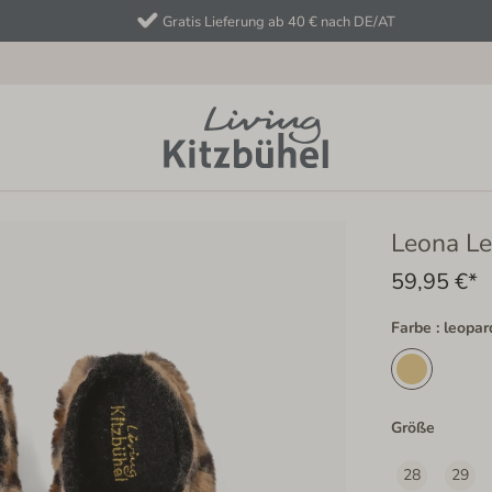
Gratis Lieferung ab 40 € nach DE/AT
Leona L
59,95 €*
Farbe : leopar
Größe
28
29