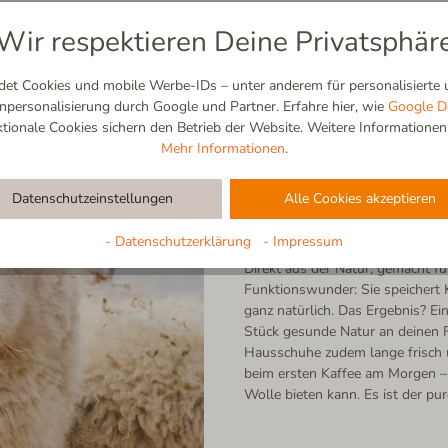
Wir respektieren Deine Privatsphär
t Cookies und mobile Werbe-IDs – unter anderem für personalisierte u
ersonalisierung durch Google und Partner. Erfahre hier, wie
Google D
ionale Cookies sichern den Betrieb der Website. Weitere Informationen f
Mehr Informationen
.
Schurwolle
Datenschutzeinstellungen
Alle Cookies akzeptieren
100% Natur | Atmungsaktiv | Se
- Datenschutzerklärung
- Impressum
Direkt aus der Natur, gemacht f
Funktionswunder: Sie speichert K
ganz natürlich. Das Ergebnis? Ei
Stück gesunde Natur an deinen F
Hausschuhe zudem lange frisch
beim ersten Kaffee am Morgen – 
Wolle bieten kann. Es ist der pu