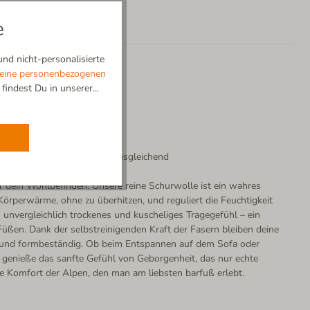
e
nd nicht-personalisierte
eine personenbezogenen
indest Du in unserer...
lbstreinigend | Temperaturausgleichend
ür dein Wohlbefinden. Unsere reine Schurwolle ist ein wahres
örperwärme, ohne zu überhitzen, und reguliert die Feuchtigkeit
n unvergleichlich trockenes und kuscheliges Tragegefühl – ein
üßen. Dank der selbstreinigenden Kraft der Fasern bleiben deine
 und formbeständig. Ob beim Entspannen auf dem Sofa oder
genieße das sanfte Gefühl von Geborgenheit, das nur echte
re Komfort der Alpen, den man am liebsten barfuß erlebt.