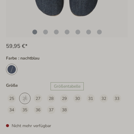
59,95 €*
Farbe : nachtblau
Größe
Größentabelle
25
26
27
28
29
30
31
32
33
34
35
36
37
38
Nicht mehr verfügbar