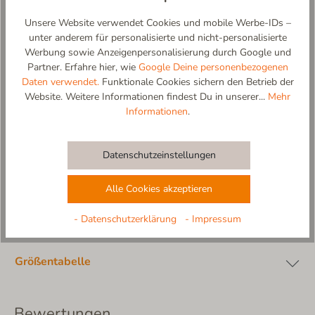
hautfreundlichem Baumwollfrottee
-rutschfeste und flexible Sohle aus Naturkautschuk In
Unsere Website verwendet Cookies und mobile Werbe-IDs –
Naturfarbe (abriebfest)
unter anderem für personalisierte und nicht-personalisierte
-Design und Produktion: 100% in Europa
Werbung sowie Anzeigenpersonalisierung durch Google und
Partner. Erfahre hier, wie
Google Deine personenbezogenen
Materialzusammensetzung:
Daten verwendet.
Funktionale Cookies sichern den Betrieb der
Obermaterial: 100% Baumwolle
Website. Weitere Informationen findest Du in unserer...
Mehr
Innensohle: 100% Baumwollfrottee, gepolstert
Informationen
.
Futter: 100%Baumwollfrottee
Sohle: Naturkautschuk.
Datenschutzeinstellungen
Alle Cookies akzeptieren
Material
- Datenschutzerklärung
- Impressum
Pflege
Größentabelle
Bewertungen