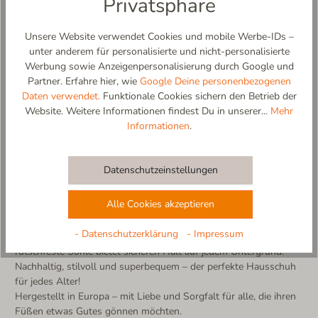
Privatsphäre
Unsere Website verwendet Cookies und mobile Werbe-IDs –
unter anderem für personalisierte und nicht-personalisierte
Living Kitzbühel Elastic Slipper – Nachhaltiger Komfort für die
Werbung sowie Anzeigenpersonalisierung durch Google und
ganze Familie!
Partner. Erfahre hier, wie
Google Deine personenbezogenen
Der Living Kitzbühel Elastic Slipper vereint zeitloses Design,
Daten verwendet.
Funktionale Cookies sichern den Betrieb der
höchsten Tragekomfort und Umweltbewusstsein. Gefertigt aus
Website. Weitere Informationen findest Du in unserer...
Mehr
hochwertigem Wollfilz mit recyceltem Anteil, bietet er eine
Informationen
.
perfekte Mischung aus Wärme, Atmungsaktivität und
Nachhaltigkeit.
Ein Slipper für alle – von Klein bis Groß! Erhältlich in vielen
Datenschutzeinstellungen
verschiedenen Farben und Größen für Kinder, Damen und
Herren, ist dieser Hausschuh der ideale Begleiter für die ganze
Alle Cookies akzeptieren
Familie. Dank des elastischen Bands mit Living Kitzbühel
Lettering in Schwarz-Weiß passt sich der Schuh perfekt dem Fuß
- Datenschutzerklärung
- Impressum
an und sorgt für eine flexible, bequeme Passform. Die
rutschfeste Sohle bietet sicheren Halt auf jedem Untergrund.
Nachhaltig, stilvoll und superbequem – der perfekte Hausschuh
für jedes Alter!
Hergestellt in Europa – mit Liebe und Sorgfalt für alle, die ihren
Füßen etwas Gutes gönnen möchten.