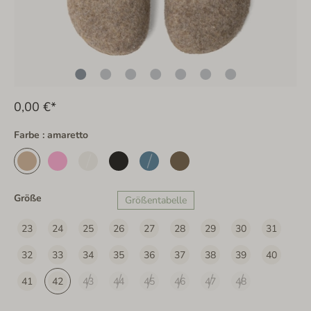
0,00 €*
Farbe : amaretto
Größe
Größentabelle
23
24
25
26
27
28
29
30
31
32
33
34
35
36
37
38
39
40
41
42
43
44
45
46
47
48