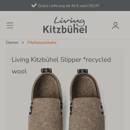
Gratis Lieferung ab 40 € nach DE/AT
Damen
Filzhausschuhe
Living Kitzbühel Slipper *recycled
wool