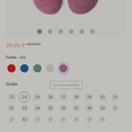
39,95 €*
49,95 €*
Farbe : iris
Größe
Größentabelle
23
24
25
26
27
28
29
30
31
32
33
34
35
36
37
38
39
40
41
42
43
44
45
46
47
48