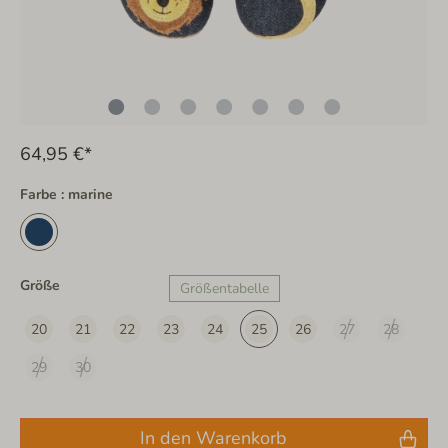
64,95 €*
Farbe : marine
Größe
Größentabelle
20
21
22
23
24
25
26
27
28
29
30
In den Warenkorb