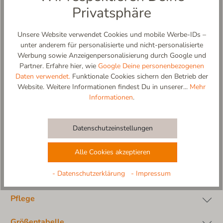
Klettverschluss
Privatsphäre
-Futter und Innensohle (gepolstert) aus 100% atmungsaktivem,
hautfreundlichem Baumwollfrottee
Unsere Website verwendet Cookies und mobile Werbe-IDs –
-rutschfeste und flexible Sohle aus Naturkautschuk In
unter anderem für personalisierte und nicht-personalisierte
Naturfarbe (abriebfest)
Werbung sowie Anzeigenpersonalisierung durch Google und
-Design und Produktion: 100% in Europa
Partner. Erfahre hier, wie
Google Deine personenbezogenen
Daten verwendet.
Funktionale Cookies sichern den Betrieb der
Materialzusammensetzung:
Website. Weitere Informationen findest Du in unserer...
Mehr
Obermaterial: 100% Baumwolle
Informationen
.
Fersenkappe aus 100% Veloursleder
Innensohle: 100% Baumwollfrottee, gepolstert
Futter: 100% Baumwollfrottee
Datenschutzeinstellungen
Sohle: Naturkautschuk.
Alle Cookies akzeptieren
- Datenschutzerklärung
- Impressum
Material
Pflege
Größentabelle