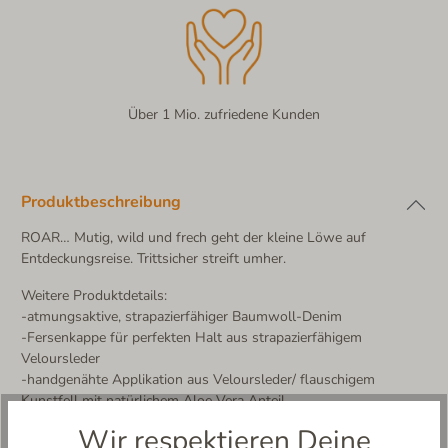
Über 1 Mio. zufriedene Kunden
Produktbeschreibung
ROAR… Mutig, wild und frech geht der kleine Löwe auf
Entdeckungsreise. Trittsicher streift umher.
Weitere Produktdetails:
-atmungsaktive, strapazierfähiger Baumwoll-Denim
-Fersenkappe für perfekten Halt aus strapazierfähigem
Veloursleder
-handgenähte Applikation aus Veloursleder/ flauschigem
Kunstfell mit natürlichem Aloe Vera Anteil
-knöchelhoher Schaft, ideal für Laufanfänger und Kleinkinder
Wir respektieren Deine
-einfaches An- und Ausziehen dank weit zu öffnendem