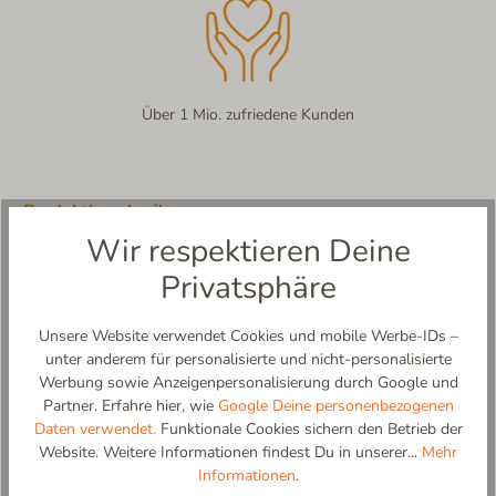
Über 1 Mio. zufriedene Kunden
Produktbeschreibung
Wir respektieren Deine
Schmittenhöhe – Klassisches Karo trifft gemütlichen Komfort!
Zeitlos, stilvoll und unglaublich bequem – der Schmittenhöhe
Privatsphäre
Pantoffel ist die perfekte Mischung aus Tradition und modernem
Design. Der modische Karostoff verleiht diesem Hausschuh eine
Unsere Website verwendet Cookies und mobile Werbe-IDs –
elegante, alpine Note, während das ergonomische Fußbett für
unter anderem für personalisierte und nicht-personalisierte
höchsten Tragekomfort sorgt.
Werbung sowie Anzeigenpersonalisierung durch Google und
Rustikal & stilvoll zugleich! Inspiriert von der beeindruckenden
Partner. Erfahre hier, wie
Google Deine personenbezogenen
Kulisse der Schmittenhöhe, bringt dieser Pantoffel das Gefühl
Daten verwendet.
Funktionale Cookies sichern den Betrieb der
einer gemütlichen Berghütte direkt nach Hause. Ob bei
Website. Weitere Informationen findest Du in unserer...
Mehr
entspannten Stunden am Kamin oder beim ersten Kaffee des
Informationen
.
Tages – mit der rutschfesten Sohle bist du immer sicher