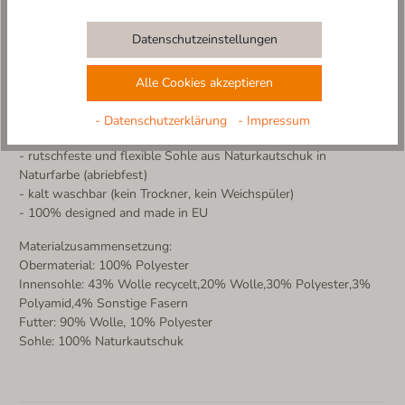
unterwegs.
Hergestellt in Europa – mit Liebe und Sorgfalt für alle, die ihren
Datenschutzeinstellungen
Füßen etwas Gutes gönnen möchten.
Weitere Produktdetails:
Alle Cookies akzeptieren
- Obermaterial aus modischem Karo-Stoff
- Innenfutter aus Wollfilz
- Datenschutzerklärung
- Impressum
- herausnehmbares Komfort-Fußbett mit Wollfilzüberzug
- rutschfeste und flexible Sohle aus Naturkautschuk in
Naturfarbe (abriebfest)
- kalt waschbar (kein Trockner, kein Weichspüler)
- 100% designed and made in EU
Materialzusammensetzung:
Obermaterial: 100% Polyester
Innensohle: 43% Wolle recycelt,20% Wolle,30% Polyester,3%
Polyamid,4% Sonstige Fasern
Futter: 90% Wolle, 10% Polyester
Sohle: 100% Naturkautschuk