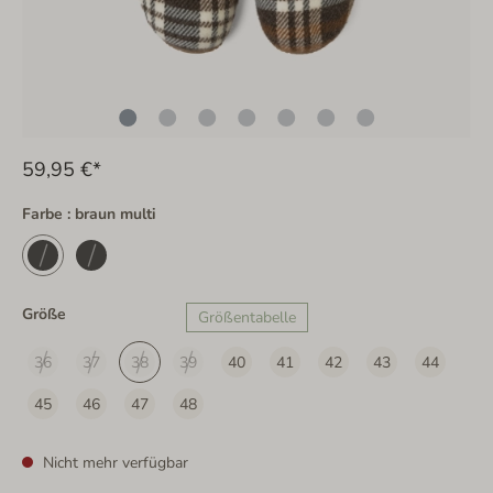
59,95 €*
Farbe : braun multi
Größe
Größentabelle
36
37
38
39
40
41
42
43
44
45
46
47
48
Nicht mehr verfügbar