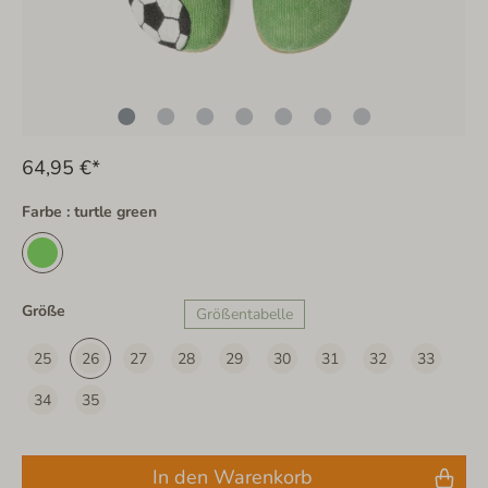
64,95 €*
Farbe : turtle green
Größe
Größentabelle
25
26
27
28
29
30
31
32
33
34
35
In den Warenkorb