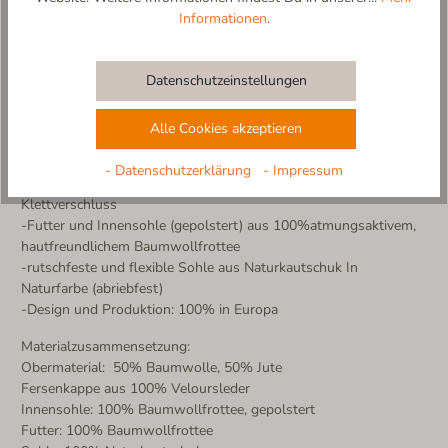
Informationen
.
für sicheren Halt sorgt.
Hergestellt in Europa – mit Liebe und Sorgfalt für kleine und
große Kinderfüße.
Datenschutzeinstellungen
Weitere Produktdetails:
-atmungsaktive, strapazierfähige Baumwoll-Jute Mischung
Alle Cookies akzeptieren
-innenliegende Fersenverstärkung für perfekten Halt
-handgenähte Applikation und modische Kontrastnähte
- Datenschutzerklärung
- Impressum
-einfaches An- und Ausziehen dank weit zu öffnendem
Klettverschluss
-Futter und Innensohle (gepolstert) aus 100%atmungsaktivem,
hautfreundlichem Baumwollfrottee
-rutschfeste und flexible Sohle aus Naturkautschuk In
Naturfarbe (abriebfest)
-Design und Produktion: 100% in Europa
Materialzusammensetzung:
Obermaterial: 50% Baumwolle, 50% Jute
Fersenkappe aus 100% Veloursleder
Innensohle: 100% Baumwollfrottee, gepolstert
Futter: 100% Baumwollfrottee