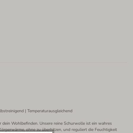
lbstreinigend | Temperaturausgleichend
ür dein Wohlbefinden. Unsere reine Schurwolle ist ein wahres
örperwärme, ohne zu überhitzen, und reguliert die Feuchtigkeit