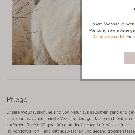
Unsere Website verwende
Werbung sowie Anzeigenp
Daten verwendet.
Funkt
Pflege
Unsere Wollhausschuhe sind von Natur aus selbstreinigend und g
also kaum waschen. Leichte Verschmutzungen lassen sich einfach mi
entfernen. Regelmäßiges Lüften an der frischen Luft hält sie frisch
ist, vorsichtig von Hand kalt auswaschen und liegend trocknen lasse