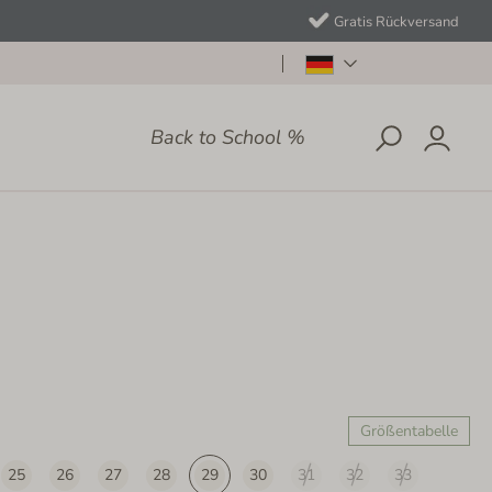
Gratis Rückversand
Back to School %
Größentabelle
25
26
27
28
29
30
31
32
33