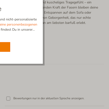
n unvergleichlich trockenes und kuscheliges Tragegefühl – ein
e
üßen. Dank der selbstreinigenden Kraft der Fasern bleiben deine
 und formbeständig. Ob beim Entspannen auf dem Sofa oder
genieße das sanfte Gefühl von Geborgenheit, das nur echte
nd nicht-personalisierte
re Komfort der Alpen, den man am liebsten barfuß erlebt.
eine personenbezogenen
indest Du in unserer...
Bewertungen nur in der aktuellen Sprache anzeigen.