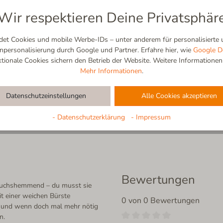
ganz natürlich. Das Ergebnis? Ei
Wir respektieren Deine Privatsphär
Stück gesunde Natur an deinen F
Hausschuhe zudem lange frisch
beim ersten Kaffee am Morgen – 
t Cookies und mobile Werbe-IDs – unter anderem für personalisierte u
Wolle bieten kann. Es ist der pu
ersonalisierung durch Google und Partner. Erfahre hier, wie
Google D
ionale Cookies sichern den Betrieb der Website. Weitere Informationen f
Mehr Informationen
.
Datenschutzeinstellungen
Alle Cookies akzeptieren
- Datenschutzerklärung
- Impressum
Bewertungen
eruchshemmend – du musst sie
t einer weichen Bürste
0 von 0 Bewertungen
 – und wenn doch mal mehr nötig
n.