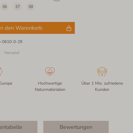
36
37
38
In den Warenkorb
8-0610-0-29
Versand
Europe
Hochwertige
Über 1 Mio. zufriedene
Naturmaterialien
Kunden
entabelle
Bewertungen