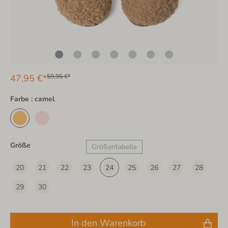
47,95 €*
59,95 €*
Farbe : camel
Größe
Größentabelle
20
21
22
23
24
25
26
27
28
29
30
In den Warenkorb