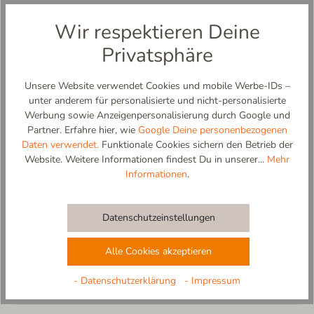
Weitere Produktdetails:
Wir respektieren Deine
- Obermaterial aus atmungsaktiver Baumwoll-Polyester-
Mischung mit verstärkter Lederferse
Privatsphäre
- Innensohle und Futter aus weichem Baumwollfrottee
- knöchelhoher Schaft, ideal für Laufanfänger und Kleinkinder
- einfaches An- und Ausziehen dank weit zu öffnendem
Unsere Website verwendet Cookies und mobile Werbe-IDs –
Klettverschluss
unter anderem für personalisierte und nicht-personalisierte
- rutschfeste und flexible Sohle aus Naturkautschuk in
Werbung sowie Anzeigenpersonalisierung durch Google und
Naturfarbe (abriebfest)
Partner. Erfahre hier, wie
Google Deine personenbezogenen
- kalt waschbar (kein Trockner, kein Weichspüler)
Daten verwendet.
Funktionale Cookies sichern den Betrieb der
- 100% designed and made in EU
Website. Weitere Informationen findest Du in unserer...
Mehr
Informationen
.
Materialzusammensetzung:
Obermaterial: 50% Schurwolle, 50% Polyester
Innensohle: 43% Wolle recycelt, 20% Wolle, 30% Polyester, 3%
Datenschutzeinstellungen
Polyamid, 4% Sonstige Fasern
Futter: 60% Schurwolle, 40% Polyester
Alle Cookies akzeptieren
Sohle: 100% Naturkautschuk
- Datenschutzerklärung
- Impressum