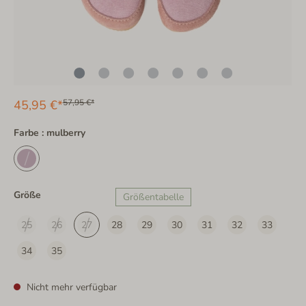
45,95 €*
57,95 €*
Farbe : mulberry
Größe
Größentabelle
25
26
27
28
29
30
31
32
33
34
35
Nicht mehr verfügbar