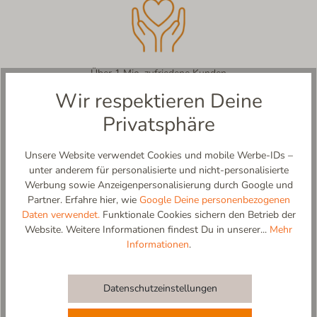
Über 1 Mio. zufriedene Kunden
Wir respektieren Deine
Privatsphäre
Produktbeschreibung
Unsere Website verwendet Cookies und mobile Werbe-IDs –
From Monday to Funday - unsere Hausschuhe sind wie gemacht
unter anderem für personalisierte und nicht-personalisierte
für die täglichen Herausforderungen zu Hause oder in der Schule
Werbung sowie Anzeigenpersonalisierung durch Google und
und dem Kindergarten. Erhältlich in vielen modischen Farben.
Partner. Erfahre hier, wie
Google Deine personenbezogenen
Daten verwendet.
Funktionale Cookies sichern den Betrieb der
Weitere Produktdetails:
Website. Weitere Informationen findest Du in unserer...
Mehr
-atmungsaktive, strapazierfähige Baumwolle-Jute Mischung
Informationen
.
-Zehenkappe (Zehenschutz) sowie Fersenkappe für perfekten
Halt aus strapazierfähigem Veloursleder
-einfaches An- und Ausziehen dank weit zu öffnendem
Datenschutzeinstellungen
Klettverschluss
-Futter und Innensohle (gepolstert) aus 100%atmungsaktivem,