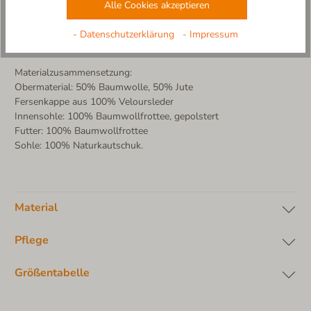
hautfreundlichem Baumwollfrottee
Alle Cookies akzeptieren
-rutschfeste und flexible Sohle aus Naturkautschuk In
Naturfarbe (abriebfest)
- Datenschutzerklärung
- Impressum
-Design und Produktion: 100% in Europa
Materialzusammensetzung:
Obermaterial: 50% Baumwolle, 50% Jute
Fersenkappe aus 100% Veloursleder
Innensohle: 100% Baumwollfrottee, gepolstert
Futter: 100% Baumwollfrottee
Sohle: 100% Naturkautschuk.
Material
Pflege
Größentabelle