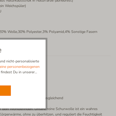
 aus Naturkautschuk in Naturfarbe (abriebfest)
kein Weichspüler)
U
t,20% Wolle,30% Polyester,3% Polyamid,4% Sonstige Fasern
e
nd nicht-personalisierte
eine personenbezogenen
indest Du in unserer...
lbstreinigend | Temperaturausgleichend
ür dein Wohlbefinden. Unsere reine Schurwolle ist ein wahres
örperwärme, ohne zu überhitzen, und reguliert die Feuchtigkeit