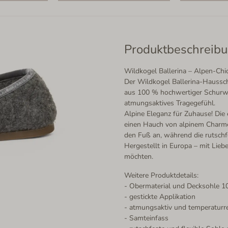
Produktbeschreib
Wildkogel Ballerina – Alpen-Chic
Der Wildkogel Ballerina-Haussch
aus 100 % hochwertiger Schurwol
atmungsaktives Tragegefühl.
Alpine Eleganz für Zuhause! Die 
einen Hauch von alpinem Charme 
den Fuß an, während die rutschfe
Hergestellt in Europa – mit Lieb
möchten.
Weitere Produktdetails:
- Obermaterial und Decksohle 1
- gestickte Applikation
- atmungsaktiv und temperaturr
- Samteinfass