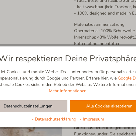
- rutschfeste und flexible Sohle
- kalt waschbar (kein Trockner, 
- 100% designed and made in E
Materialzusammensetzung:
Obermaterial: 100% Schurwolle
Innensohle: 43% Wolle recycel
Futter: ohne Innenfutter
Sohle: 100% Naturkautschuk.
Wir respektieren Deine Privatsphär
t Cookies und mobile Werbe-IDs – unter anderem für personalisierte u
ersonalisierung durch Google und Partner. Erfahre hier, wie
Google D
ionale Cookies sichern den Betrieb der Website. Weitere Informationen f
Mehr Informationen
.
Schurwolle
Datenschutzeinstellungen
Alle Cookies akzeptieren
100% Natur | Atmungsaktiv | Se
- Datenschutzerklärung
- Impressum
Direkt aus der Natur, gemacht f
Funktionswunder: Sie speichert K