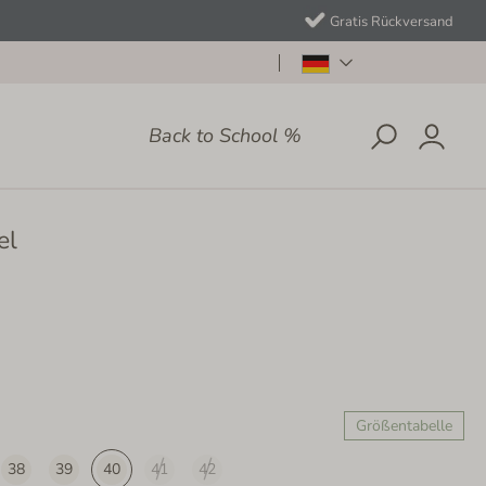
Gratis Rückversand
Back to School %
el
Größentabelle
38
39
40
41
42