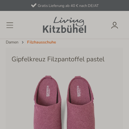
Gratis Lieferung ab 40 € nach DE/AT
Damen
Filzhausschuhe
Gipfelkreuz Filzpantoffel pastel