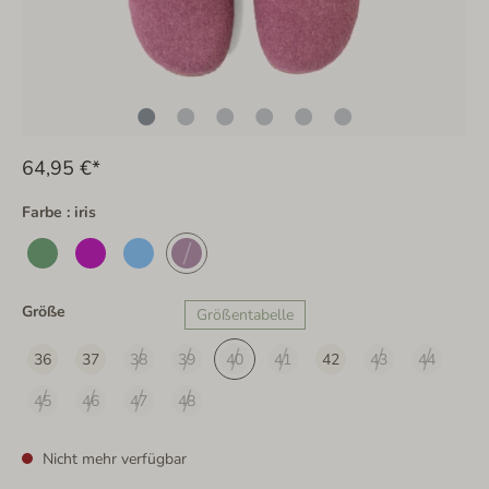
64,95 €*
Farbe : iris
Größe
Größentabelle
36
37
38
39
40
41
42
43
44
45
46
47
48
Nicht mehr verfügbar