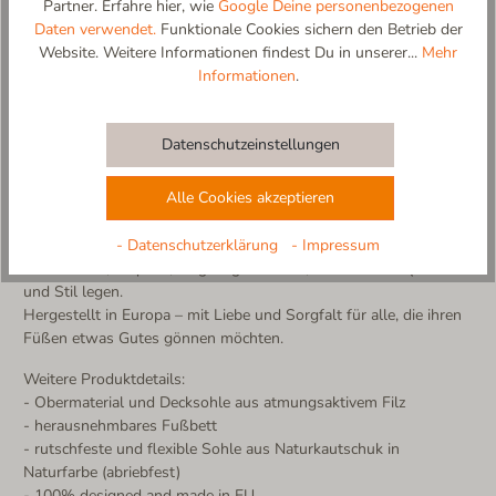
Partner. Erfahre hier, wie
Google Deine personenbezogenen
Daten verwendet.
Funktionale Cookies sichern den Betrieb der
Gipfelkreuz – Zeitloser Komfort im alpinen Stil
Website. Weitere Informationen findest Du in unserer...
Mehr
Der Filzpantoffel Gipfelkreuz ist ein echter Living Kitzbühel
Informationen
.
Klassiker – inspiriert von alpiner Bodenständigkeit und
modernem Wohnkomfort. Das anatomisch geformte Fußbett
bietet hervorragenden Halt und ein angenehmes Tragegefühl –
Datenschutzeinstellungen
Tag für Tag.
Die strapazierfähige Sohle aus 100?% Naturkautschuk sorgt für
Alle Cookies akzeptieren
sicheren Halt auf allen Böden – flexibel, rutschfest und langlebig.
Der hochwertige Filz verleiht dem Pantoffel seine typische
- Datenschutzerklärung
- Impressum
Struktur und sorgt für ein ausgeglichenes Fußklima.
Authentisch, bequem, langlebig – für alle, die Wert auf Qualität
und Stil legen.
Hergestellt in Europa – mit Liebe und Sorgfalt für alle, die ihren
Füßen etwas Gutes gönnen möchten.
Weitere Produktdetails:
- Obermaterial und Decksohle aus atmungsaktivem Filz
- herausnehmbares Fußbett
- rutschfeste und flexible Sohle aus Naturkautschuk in
Naturfarbe (abriebfest)
- 100% designed and made in EU