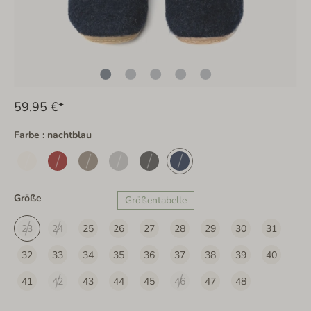
59,95 €*
Farbe : nachtblau
Größe
Größentabelle
23
24
25
26
27
28
29
30
31
32
33
34
35
36
37
38
39
40
41
42
43
44
45
46
47
48