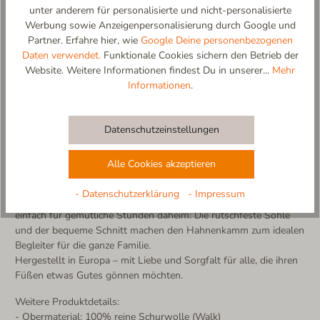
unter anderem für personalisierte und nicht-personalisierte
Werbung sowie Anzeigenpersonalisierung durch Google und
Partner. Erfahre hier, wie
Google Deine personenbezogenen
Hahnenkamm – Alpenwärme für kleine und große Füße
Daten verwendet.
Funktionale Cookies sichern den Betrieb der
Inspiriert von dem bekannten Kitzbüheler Berg den
Website. Weitere Informationen findest Du in unserer...
Mehr
Hahnenkamm, bringt dieser Slipper alpinen Charme direkt ins
Informationen
.
Zuhause. Der Hahnenkamm-Slipper vereint traditionelle
Materialien mit modernem Komfort – für alle Generationen, von
klein bis groß.
Datenschutzeinstellungen
Gefertigt aus 100% reiner Schurwolle, sorgt der Slipper für ein
angenehmes, atmungsaktives Tragegefühl. Die Innensohle aus
Alle Cookies akzeptieren
herrlich weichem Lammfell schmeichelt den Füßen mit
natürlicher Wärme – ein Gefühl wie auf Wolken.
- Datenschutzerklärung
- Impressum
Ob nach einem Tag auf der Piste, einem Herbstspaziergang oder
einfach für gemütliche Stunden daheim: Die rutschfeste Sohle
und der bequeme Schnitt machen den Hahnenkamm zum idealen
Begleiter für die ganze Familie.
Hergestellt in Europa – mit Liebe und Sorgfalt für alle, die ihren
Füßen etwas Gutes gönnen möchten.
Weitere Produktdetails:
- Obermaterial: 100% reine Schurwolle (Walk)