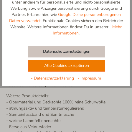
unter anderem für personalisierte und nicht-personalisierte
Der Molly Masche Ballerina-Hausschuh vereint feminine Eleganz
Werbung sowie Anzeigenpersonalisierung durch Google und
mit luxuriösem Komfort. Gefertigt aus 100 % hochwertiger
Partner. Erfahre hier, wie
Google Deine personenbezogenen
Schurwolle, hält er die Füße angenehm warm und sorgt für ein
Daten verwendet.
Funktionale Cookies sichern den Betrieb der
leichtes, atmungsaktives Tragegefühl.
Website. Weitere Informationen findest Du in unserer...
Mehr
Edle Details für maximalen Stil! Die feine Samtmasche und das
Informationen
.
Samteinfassband verleihen diesem Hausschuh eine stilvolle
Note, während die kuschelige Lammfellinnensohle für pure
Wohlfühlmomente sorgt. Die flexible Passform schmiegt sich
Datenschutzeinstellungen
sanft an den Fuß an, während die rutschfeste Sohle sicheren
Halt bietet.
Alle Cookies akzeptieren
Zeitlos schön, luxuriös weich und unwiderstehlich bequem – der
perfekte Ballerina-Hausschuh für stilbewusste Frauen!
- Datenschutzerklärung
- Impressum
Hergestellt in Europa – mit Liebe und Sorgfalt für alle, die ihren
Füßen etwas Gutes gönnen möchten.
Weitere Produktdetails:
- Obermaterial und Decksohle 100% reine Schurwolle
- atmungsaktiv und temperaturregulierend
- Samteinfassband und Samtmasche
- weiche Lammfellinnensohle
- Ferse aus Veloursleder