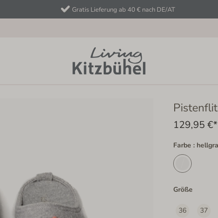
Gratis Lieferung ab 40 € nach DE/AT
Pistenfli
129,95 €*
Farbe : hellgr
Größe
36
37