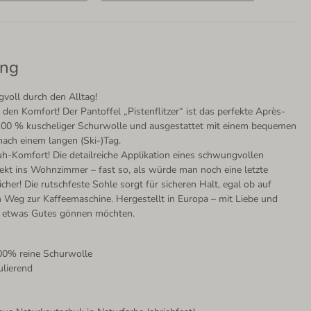
ung
gvoll durch den Alltag!
 den Komfort! Der Pantoffel „Pistenflitzer“ ist das perfekte Après-
s 100 % kuscheliger Schurwolle und ausgestattet mit einem bequemen
ach einem langen (Ski-)Tag.
uh-Komfort! Die detailreiche Applikation eines schwungvollen
direkt ins Wohnzimmer – fast so, als würde man noch eine letzte
cher! Die rutschfeste Sohle sorgt für sicheren Halt, egal ob auf
Weg zur Kaffeemaschine. Hergestellt in Europa – mit Liebe und
ßen etwas Gutes gönnen möchten.
00% reine Schurwolle
ulierend