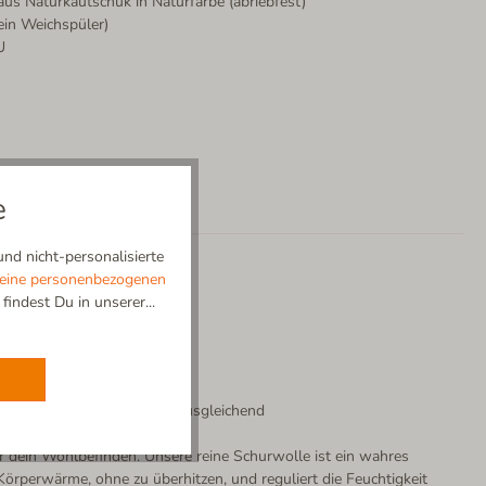
 aus Naturkautschuk in Naturfarbe (abriebfest)
kein Weichspüler)
U
e
nd nicht-personalisierte
eine personenbezogenen
indest Du in unserer...
lbstreinigend | Temperaturausgleichend
ür dein Wohlbefinden. Unsere reine Schurwolle ist ein wahres
örperwärme, ohne zu überhitzen, und reguliert die Feuchtigkeit