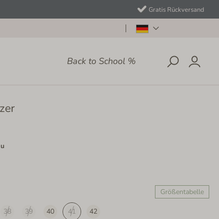
Gratis Rückversand
Back to School %
tzer
au
Größentabelle
38
39
40
41
42