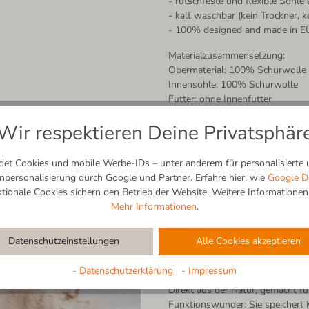
- rutschfeste und flexible Sohle
- kalt waschbar (kein Trockner, 
- 100% designed and made in E
Materialzusammensetzung:
Obermaterial: 100% Schurwolle
Innensohle: 100% Schurwolle
Futter: ohne Innenfutter
Sohle: Naturkautschuk
Wir respektieren Deine Privatsphär
t Cookies und mobile Werbe-IDs – unter anderem für personalisierte u
ersonalisierung durch Google und Partner. Erfahre hier, wie
Google D
ionale Cookies sichern den Betrieb der Website. Weitere Informationen f
Mehr Informationen
.
Schurwolle
Datenschutzeinstellungen
Alle Cookies akzeptieren
100% Natur | Atmungsaktiv | Se
- Datenschutzerklärung
- Impressum
Direkt aus der Natur, gemacht f
Funktionswunder: Sie speichert K