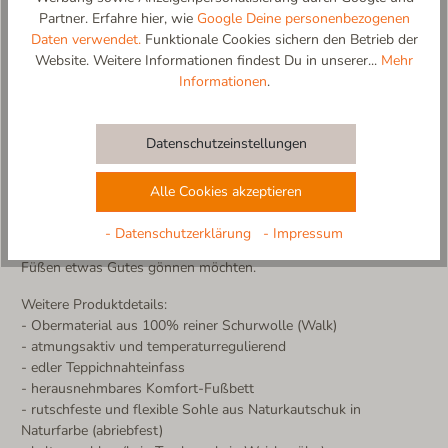
Ein Hausschuh mit Charakter! Der Wilder Kaiser Pantoffel vereint
Partner. Erfahre hier, wie
Google Deine personenbezogenen
alpinen Charme mit höchstem Komfort. Gefertigt aus 100 %
Daten verwendet.
Funktionale Cookies sichern den Betrieb der
reiner Schurwolle, umhüllt er deine Füße mit natürlicher Wärme,
Website. Weitere Informationen findest Du in unserer...
Mehr
während das bequeme Fußbett für pure Entspannung sorgt.
Informationen
.
Rustikale Eleganz in jedem Stich! Die markante Teppichnaht
verleiht dem Pantoffel seinen unverwechselbaren Look –
traditionell, robust und doch herrlich weich. Ob beim Frühstück
Datenschutzeinstellungen
mit Blick auf die verschneiten Berge (oder einfach aus dem
Fenster) oder beim gemütlichen Abend auf der Couch, die
Alle Cookies akzeptieren
rutschfeste Sohle sorgt für sicheren Halt und entspanntes
Laufen.
- Datenschutzerklärung
- Impressum
Hergestellt in Europa – mit Liebe und Sorgfalt für alle, die ihren
Füßen etwas Gutes gönnen möchten.
Weitere Produktdetails:
- Obermaterial aus 100% reiner Schurwolle (Walk)
- atmungsaktiv und temperaturregulierend
- edler Teppichnahteinfass
- herausnehmbares Komfort-Fußbett
- rutschfeste und flexible Sohle aus Naturkautschuk in
Naturfarbe (abriebfest)