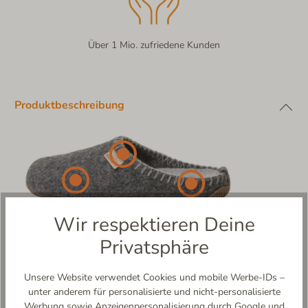
Über 1 Mio. zufriedene Kunden
Produktbeschreibung
Wir respektieren Deine
Privatsphäre
Unsere Website verwendet Cookies und mobile Werbe-IDs –
unter anderem für personalisierte und nicht-personalisierte
Wilder Kaiser – Tradition trifft Gemütlichkeit!
Werbung sowie Anzeigenpersonalisierung durch Google und