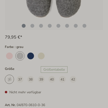
79,95 €*
Farbe : grau
Größe
Größentabelle
36
37
38
39
40
41
42
Nicht mehr verfügbar
Art. Nr.
04/870-0610-0-36